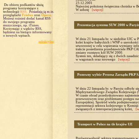
23.12.2001
Do obioru podkastów służą
Najwyżej położona świąteczna choinka w Be
programy korzystające z
W sobotę
[więcej]
technologii
RSS.
Posiadają ją m.in.
przeglądarki
Friefox
oraz
Opera
.
Możesz rożnieź dodać kanał RSS
do swojego programu
Prezentacja systemu SUW 2000 w Paryż
muzycznego, np. iTunes.
Korzystając z wątków RSS,
będziesz na bieżąco informowany
o nowych wpisach.
W dniu 21 listopada br. w siedzibie UIC w 
subskrybuj
kolei krajów bałtyckich i WNP o szerokośc
utworzonej w celu wspierania wymiany info
trakcie posiedzenia przedstawiciele PKP C
zmiany rozstawu kół SUW 2000.
System ten, składający się z dwóch zasadn
w wagonach oraz torowego
[więcej]
Ponowny wybór Prezesa Zarządu PKP S.
W dniu 22 listopada br. w Paryżu odbyły s
Międzynarodowego Związku Kolejowego (
W czasie obrad przedyskutowano najistotnie
przewozowym oraz problemami postępu nauk
Europejskiej. Spośród wielu podejmowanyc
reprezentacji sektora kolejowego w Komisji 
związanych z interoperacyjnością kolei,
[w
Transport w Polsce na tle krajów UE
Porównywalność sektora transportowego w 