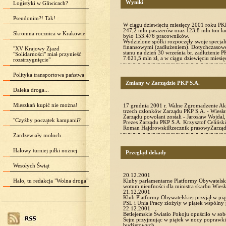
Wyniki
Logistyki w Gliwicach?
Pseudonim?! Tak!
W ciągu dziewięciu miesięcy 2001 roku PKP
247,2 mln pasażerów oraz 123,8 mln ton ła
Skromna rocznica w Krakowie
było 153.476 pracowników.
Wydzielone spółki rozpoczęły swoje specjal
finansowymi (zadłużeniem). Dotychczasowe
"XV Krajowy Zjazd
stanu na dzień 30 września br. zadłużenie 
"Solidarności" miał przynieść
7.621,5 mln zł, a w ciągu dziewięciu mies
rozstrzygnięcie"
Polityka transportowa państwa
Zmiany w Zarządzie PKP S.A.
Daleka droga...
Mieszkań kupić nie można!
17 grudnia 2001 r. Walne Zgromadzenie Ak
trzech członków Zarządu PKP S.A. - Wiesła
Zarządu powołani zostali - Jarosław Wojdal
"Czyżby początek kampanii?
Prezes Zarządu PKP S.A. Krzysztof Celińsk
Roman HajdrowskiRzecznik prasowyZarz
Zardzewiały moloch
Halowy turniej piłki nożnej
Przegląd dekady
Wesołych Świąt
20.12.2001
Halo, tu redakcja "Wolna droga"
Kluby parlamentarne Platformy Obywatelski
wotum nieufności dla ministra skarbu Wie
21.12.2001
Klub Platformy Obywatelskiej przyjął w pią
PSL i Unia Pracy złożyły w piątek wspólny
22.12.2001
Betlejemskie Światło Pokoju opuściło w sob
Sejm przyjmując w piątek w nocy poprawki 
budżetowych.