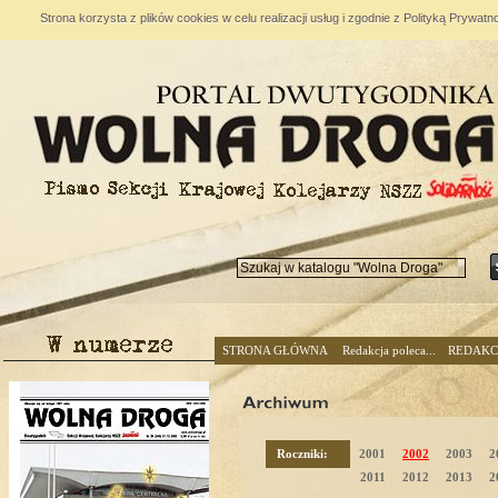
Strona korzysta z plików cookies w celu realizacji usług i zgodnie z Polityką Prywa
STRONA GŁÓWNA
Redakcja poleca...
REDAKC
Roczniki:
2001
2002
2003
2
2011
2012
2013
2