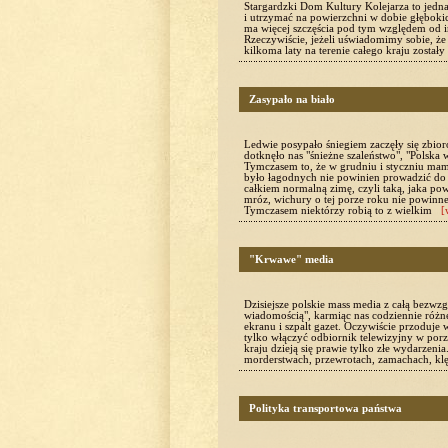
Stargardzki Dom Kultury Kolejarza to jedna 
i utrzymać na powierzchni w dobie głębokic
ma więcej szczęścia pod tym względem od
Rzeczywiście, jeżeli uświadomimy sobie, że
kilkoma laty na terenie całego kraju został
Zasypało na biało
Ledwie posypało śniegiem zaczęły się zbior
dotknęło nas "śnieżne szaleństwo", "Polska 
Tymczasem to, że w grudniu i styczniu mamy
było łagodnych nie powinien prowadzić do 
całkiem normalną zimę, czyli taką, jaka pow
mróz, wichury o tej porze roku nie powinne
Tymczasem niektórzy robią to z wielkim
[
"Krwawe" media
Dzisiejsze polskie mass media z całą bezwzg
wiadomością", karmiąc nas codziennie różn
ekranu i szpalt gazet. Oczywiście przoduje 
tylko włączyć odbiornik telewizyjny w porz
kraju dzieją się prawie tylko złe wydarzeni
morderstwach, przewrotach, zamachach, k
Polityka transportowa państwa