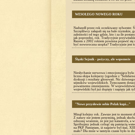
WESOŁEGO NOWEGO ROKU
Nadszedł przez rok oczekiwany sylwester. Św
Szczęśliwcy załapali się na bale rzymskie, 
zależności od tego gdzie, kto i za ile posta
jak poprzedni, rok. Tradycyjnie przywita
Razem z 2002 rokiem powinna pojawić się 
być noworoczna szopka? Tradycyjnie jest 
Śląski Sejmik - pożyczy, ale wspomoże
Niesłychanie nerwowa i emocjonująca była p
liczna ekipa kolejarzy (zgodnie z "Solidarn
dyskusji i rezultaty głosowań. Nic dziwne
sejmików wojewódzkich. Tymczasem dotacj
poważnemu zmniejszeniu. W województwie ś
wojewódzki był już dopięty i napięty jak ty
"Nowe przysłowie sobie Polak kupi..."
Minął kolejny rok. Zawsze jest to moment d
Z natury nie jestem pesymistą, jednak słuc
odnoszę wrażenie, że jest już katastrofa, a
Spróbujmy jednak cofnąć się pamięcią wste
na PKP. Pamiętam, iż najpierw był staż, XII
mało? Dla mnie w tamtym czasie było to d