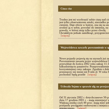
Cisza cisz
Trudno jest mi wyobrazić sobie ciszę nad c
jest tylko obserwatorem sztuki, nierzadko p
cieniem. Daje obicie w lustrze, zna się na a
zrodzić ją w sobie, powołać do istnienia, n
prawdy, w której stoję tylko przez chwilę.
Chciałabym jednak zamilknąć, przygnieciona
[więcej]
Województwa zawarły porozumienie w s
Nowe pojazdy pojawią się na szynach już za
Porozumienie zawarte przez województwa Op
przewiduje do końca 2002 roku zakup 11-1
kilkudziesięciu pasażerów. Przeprowadzen
korzystniejszej ceny zakupu. Zgodnie z do
przeznaczy nie mniej niż 8 mln zł. W roku 
pochodzić będą przede
[więcej]
Uchwała Sejmu w sprawie ulg na przejaz
Od 31 stycznia 2002 r. dotychczasowe 50-pr
dniu 17 grudnia 2001 r. - mają zmniejszyć s
Większą zniżkę czyli 49 proc. mają mieć jed
przejazdy pociągami osobowymi z miejsca z
miesięcznego.
[więcej]