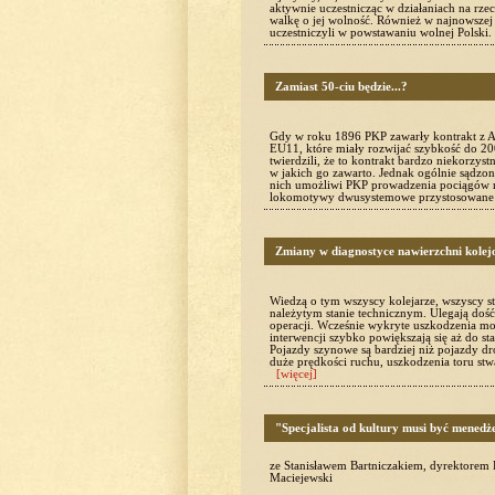
aktywnie uczestnicząc w działaniach na rze
walkę o jej wolność. Również w najnowszej n
uczestniczyli w powstawaniu wolnej Polsk
Zamiast 50-ciu będzie...?
Gdy w roku 1896 PKP zawarły kontrakt z 
EU11, które miały rozwijać szybkość do 20
twierdzili, że to kontrakt bardzo niekorzystn
w jakich go zawarto. Jednak ogólnie sądzon
nich umożliwi PKP prowadzenia pociągów 
lokomotywy dwusystemowe przystosowane 
Zmiany w diagnostyce nawierzchni kolej
Wiedzą o tym wszyscy kolejarze, wszyscy s
należytym stanie technicznym. Ulegają dość 
operacji. Wcześnie wykryte uszkodzenia mo
interwencji szybko powiększają się aż do st
Pojazdy szynowe są bardziej niż pojazdy d
duże prędkości ruchu, uszkodzenia toru stw
[więcej]
"Specjalista od kultury musi być mened
ze Stanisławem Bartniczakiem, dyrektorem 
Maciejewski