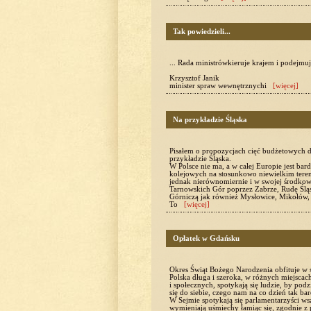
Tak powiedzieli...
... Rada ministrówkieruje krajem i podejmuje 
Krzysztof Janik
minister spraw wewnętrznychi
[więcej]
Na przykładzie Śląska
Pisałem o propozycjach cięć budżetowych do
przykładzie Śląska.
W Polsce nie ma, a w całej Europie jest bar
kolejowych na stosunkowo niewielkim tereni
jednak nierównomiernie i w swojej środkowe
Tarnowskich Gór poprzez Zabrze, Rudę Ślą
Górniczą jak również Mysłowice, Mikołów, 
To
[więcej]
Opłatek w Gdańsku
Okres Świąt Bożego Narodzenia obfituje w 
Polska długa i szeroka, w różnych miejscac
i społecznych, spotykają się ludzie, by pod
się do siebie, czego nam na co dzień tak ba
W Sejmie spotykają się parlamentarzyści wsz
wymieniają uśmiechy łamiąc się, zgodnie z 