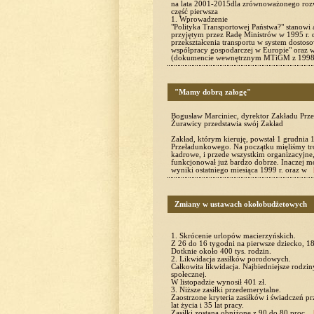
na lata 2001-2015dla zrównoważonego roz
część pierwsza
1. Wprowadzenie
"Polityka Transportowej Państwa?" stanowi 
przyjętym przez Radę Ministrów w 1995 r. 
przekształcenia transportu w system dos
współpracy gospodarczej w Europie" oraz w 
(dokumencie wewnętrznym MTiGM z 1998 r
"Mamy dobrą załogę"
Bogusław Marciniec, dyrektor Zakładu Prz
Żurawicy przedstawia swój Zakład
Zakład, którym kieruję, powstał 1 grudni
Przeładunkowego. Na początku mięliśmy tro
kadrowe, i przede wszystkim organizacyjne,
funkcjonował już bardzo dobrze. Inaczej m
wyniki ostatniego miesiąca 1999 r. oraz w
Zmiany w ustawach okołobudżetowych
1. Skrócenie urlopów macierzyńskich.
Z 26 do 16 tygodni na pierwsze dziecko, 18 
Dotknie około 400 tys. rodzin.
2. Likwidacja zasiłków porodowych.
Całkowita likwidacja. Najbiedniejsze rodzi
społecznej.
W listopadzie wynosił 401 zł.
3. Niższe zasiłki przedemerytalne.
Zaostrzone kryteria zasiłków i świadczeń pr
lat życia i 35 lat pracy.
Zasiłki zostaną obniżone z 90 do 80 proc.