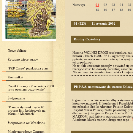
Numery:
01
02
03
04
05
15
16
17
18
19
01 (323) - 11 stycznia 2002
Drodzy Czytelnicy
Nowe oblicze
Historia WOLNEJ DROGI jest burzliwa, tak j
historii - latach 1980-1981 - ogromny chał
pytania, oczekiwano coraz więcej i więcej in
Życzono więcej pracy
tej prawdziwej.
Na tej fali uniesienia poczęły pojawiać się
"PKP Cargo" przekracza plan
rzeczywistość hołdowały naczelnej zasadzie
Nie ominęło to również środowiska kolejar
Komunikat
"Skutki ustawy z 8 września 2000
PKP S.A. nominowane do statusu Założy
roku oceniam pozytywnie"
Świętowanie
6 grudnia br. w Warszawie odbyła się urocz
która towarzyszyła II konferencji Przedsię
nie zabrakło Spółki Akcyjnej Polskie Kolej
"Planuje się zamknięcie 40
Instytut Marki Polskiej został powołany pr
procent linii kolejowych na
dla realizacji Programu Przywrócenia Rol
Warmii i Mazurach"
MARKOM, nad którym patronat sprawuje pr
Akademia Marek stanowi drugi etap tego
Świętowanie we Wrocławiu
Międzynarodowe Centrum