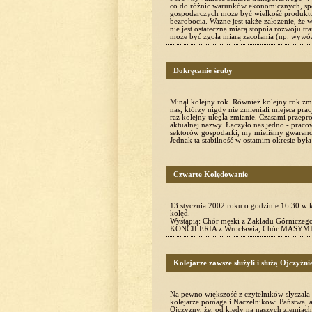
co do różnic warunków ekonomicznych, spo
gospodarczych może być wielkość produktu
bezrobocia. Ważne jest także założenie, że
nie jest ostateczną miarą stopnia rozwoju t
może być zgoła miarą zacofania (np. wyw
Dokręcanie śruby
Minął kolejny rok. Również kolejny rok zmi
nas, którzy nigdy nie zmieniali miejsca pra
raz kolejny uległa zmianie. Czasami przepr
aktualnej nazwy. Łączyło nas jedno - praco
sektorów gospodarki, my mieliśmy gwarancję
Jednak ta stabilność w ostatnim okresie by
Czwarte Kolędowanie
13 stycznia 2002 roku o godzinie 16.30 w 
kolęd.
Wystąpią: Chór męski z Zakładu Górnicze
KONCILERIA z Wrocławia, Chór MAS
Kolejarze zawsze służyli i służą Ojczyźni
Na pewno większość z czytelników słyszała o
kolejarze pomagali Naczelnikowi Państwa, a
Ojczyzny, że, od kiedy na naszych ziemiach po