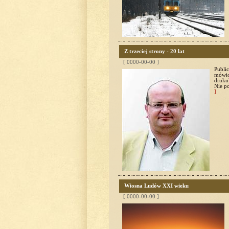
Z trzeciej strony - 20 lat
[ 0000-00-00 ]
Public
mówion
druku)
Nie po
]
Wiosna Ludów XXI wieku
[ 0000-00-00 ]