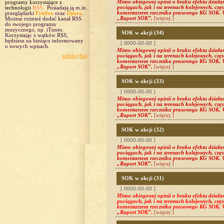
Mimo obiegowej opinii o braku efektu działa
programy korzystające z
pociągach, jak i na terenach kolejowych, częs
technologii
RSS.
Posiadają ją m.in.
komentarzem rzecznika prasowego KG SOK. W
przeglądarki
Friefox
oraz
Opera
.
„Raport SOK”.
[więcej ]
Możesz rożnieź dodać kanał RSS
do swojego programu
muzycznego, np. iTunes.
SOK w akcji (34)
Korzystając z wątków RSS,
będziesz na bieżąco informowany
[ 0000-00-00 ]
o nowych wpisach.
Mimo obiegowej opinii o braku efektu działa
subskrybuj
pociągach, jak i na terenach kolejowych, częs
komentarzem rzecznika prasowego KG SOK. W
„Raport SOK”.
[więcej ]
SOK w akcji (33)
[ 0000-00-00 ]
Mimo obiegowej opinii o braku efektu działa
pociągach, jak i na terenach kolejowych, częs
komentarzem rzecznika prasowego KG SOK. W
„Raport SOK”.
[więcej ]
SOK w akcji (32)
[ 0000-00-00 ]
Mimo obiegowej opinii o braku efektu działa
pociągach, jak i na terenach kolejowych, częs
komentarzem rzecznika prasowego KG SOK. W
„Raport SOK”.
[więcej ]
SOK w akcji (31)
[ 0000-00-00 ]
Mimo obiegowej opinii o braku efektu działa
pociągach, jak i na terenach kolejowych, częs
komentarzem rzecznika prasowego KG SOK. W
„Raport SOK”.
[więcej ]