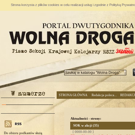
Strona korzysta z plików cookies w celu realizacji usług i zgodnie z Polityką Prywa
STRONA GŁÓWNA
Redakcja poleca...
REDAKC
Aktualności - strony:
SOK w akcji (35)
[ 0000-00-00 ]
Do obioru podkastów służą