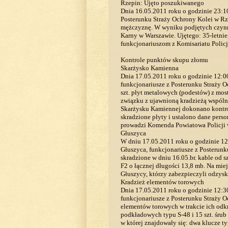
Rzepin: Ujęto poszukiwanego
Dnia 16.05.2011 roku o godzinie 23:10
Posterunku Straży Ochrony Kolei w Rz
mężczyznę. W wyniku podjętych czynno
Karny w Warszawie. Ujętego: 35-letnie
funkcjonariuszom z Komisariatu Policj
Kontrole punktów skupu złomu
Skarżysko Kamienna
Dnia 17.05.2011 roku o godzinie 12:0
funkcjonariusze z Posterunku Straży 
szt. płyt metalowych (podestów) z mos
związku z ujawnioną kradzieżą wspóln
Skarżysku Kamiennej dokonano kontro
skradzione płyty i ustalono dane pers
prowadzi Komenda Powiatowa Policji 
Głuszyca
W dniu 17.05.2011 roku o godzinie 12
Głuszyca, funkcjonariusze z Posterun
skradzione w dniu 16.05.br. kable od sz
F2 o łącznej długości 13,8 mb. Na miej
Głuszycy, którzy zabezpieczyli odzysk
Kradzież elementów torowych
Dnia 17.05.2011 roku o godzinie 12:3
funkcjonariusze z Posterunku Straży O
elementów torowych w trakcie ich odkr
podkładowych typu S-48 i 15 szt. śru
w której znajdowały się: dwa klucze ty