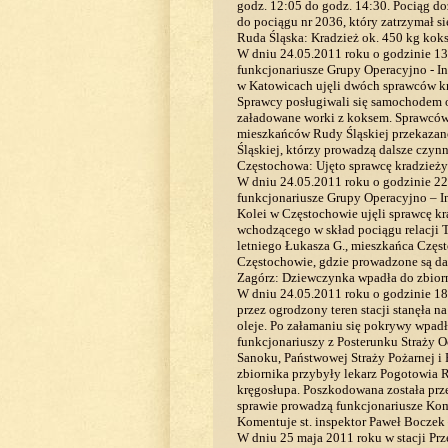
godz. 12:05 do godz. 14:30. Pociąg do
do pociągu nr 2036, który zatrzymał s
Ruda Śląska: Kradzież ok. 450 kg kok
W dniu 24.05.2011 roku o godzinie 1
funkcjonariusze Grupy Operacyjno - I
w Katowicach ujęli dwóch sprawców kr
Sprawcy posługiwali się samochodem 
załadowane worki z koksem. Sprawców:
mieszkańców Rudy Śląskiej przekazano
Śląskiej, którzy prowadzą dalsze czynn
Częstochowa: Ujęto sprawcę kradzież
W dniu 24.05.2011 roku o godzinie 22
funkcjonariusze Grupy Operacyjno – 
Kolei w Częstochowie ujęli sprawcę 
wchodzącego w skład pociągu relacji 
letniego Łukasza G., mieszkańca Częs
Częstochowie, gdzie prowadzone są da
Zagórz: Dziewczynka wpadła do zbiorn
W dniu 24.05.2011 roku o godzinie 18:
przez ogrodzony teren stacji stanęła 
oleje. Po załamaniu się pokrywy wpadł
funkcjonariuszy z Posterunku Straży 
Sanoku, Państwowej Straży Pożarnej i
zbiornika przybyły lekarz Pogotowia 
kręgosłupa. Poszkodowana została prz
sprawie prowadzą funkcjonariusze Ko
Komentuje st. inspektor Paweł Boczek
W dniu 25 maja 2011 roku w stacji Pr