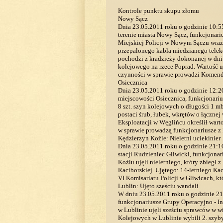
Kontrole punktu skupu złomu
Nowy Sącz
Dnia 23.05.2011 roku o godzinie 10:
terenie miasta Nowy Sącz, funkcjonar
Miejskiej Policji w Nowym Sączu wraz
przepalonego kabla miedzianego telek
pochodzi z kradzieży dokonanej w dniu
kolejowego na rzece Poprad. Wartość 
czynności w sprawie prowadzi Komend
Osiecznica
Dnia 23.05.2011 roku o godzinie 12:2
miejscowości Osiecznica, funkcjonari
8 szt. szyn kolejowych o długości 1 m
postaci śrub, łubek, wkrętów o łącznej
Eksploatacji w Węglińcu określił war
w sprawie prowadzą funkcjonariusze z
Kędzierzyn Koźle: Nieletni uciekinier
Dnia 23.05.2011 roku o godzinie 21:10
stacji Rudzieniec Gliwicki, funkcjona
Koźlu ujęli nieletniego, który zbie
Raciborskiej. Ujętego: 14-letniego K
VI Komisariatu Policji w Gliwicach, k
Lublin: Ujęto sześciu wandali
W dniu 23.05.2011 roku o godzinie 21:
funkcjonariusze Grupy Operacyjno - I
w Lublinie ujęli sześciu sprawców w w
Kolejowych w Lublinie wybili 2. szyby