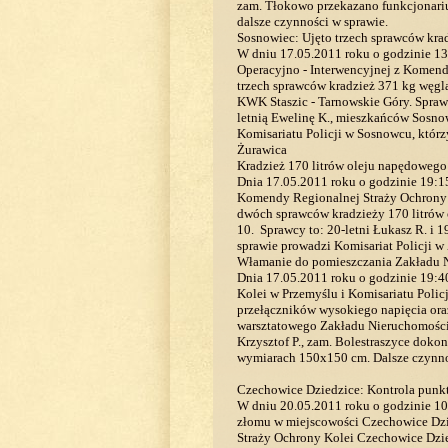
zam. Tłokowo przekazano funkcjonariu
dalsze czynności w sprawie.
Sosnowiec: Ujęto trzech sprawców kra
W dniu 17.05.2011 roku o godzinie 13
Operacyjno - Interwencyjnej z Komend
trzech sprawców kradzież 371 kg węgla
KWK Staszic - Tarnowskie Góry. Sprawc
letnią Ewelinę K., mieszkańców Sosno
Komisariatu Policji w Sosnowcu, którz
Żurawica
Kradzież 170 litrów oleju napędowego
Dnia 17.05.2011 roku o godzinie 19:15
Komendy Regionalnej Straży Ochrony K
dwóch sprawców kradzieży 170 litrów 
10. Sprawcy to: 20-letni Łukasz R. i 1
sprawie prowadzi Komisariat Policji w
Włamanie do pomieszczania Zakładu 
Dnia 17.05.2011 roku o godzinie 19:4
Kolei w Przemyślu i Komisariatu Polic
przełączników wysokiego napięcia ora
warsztatowego Zakładu Nieruchomości w
Krzysztof P., zam. Bolestraszyce doko
wymiarach 150x150 cm. Dalsze czynnoś
Czechowice Dziedzice: Kontrola punk
W dniu 20.05.2011 roku o godzinie 10
złomu w miejscowości Czechowice Dzie
Straży Ochrony Kolei Czechowice Dzie