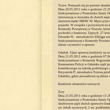
Tczew: Poruszali się po peronie skrad
Dnia 20.05.2011 roku o godzinie 22:20
funkcjonariusze z Posterunku Straży 
interwencję w stosunku do dwóch mężc
skuterem marki SHOW 50. Mężczyźni n
pojazdu. W związku z powyższym na m
Komendy Powiatowej w Tczewie, którzy 
pochodzi z kradzieży. Ujętych: 27-letn
Edwarda W., mieszkańców Elbląga wra
funkcjonariuszom z Komendy Powiatow
dalsze czynności w sprawie.
Gdańsk: Ujęto sprawcę kradzieży na 
Dnia 21.05.2011 roku o godzinie 07:0
funkcjonariusze z Komendy Regionalne
Komisariatu Policji w Gdańsku ujęli j
komórkowego na szkodę podróżnego o w
Krzysztofa P., mieszkańca Tczewa prze
Gdańsku, gdzie prowadzone są dalsze 
Kradzieże elementów torowych
Żory
Dnia 21.05.2011 roku o godzinie 11:2
funkcjonariusze z Posterunku Straży 
służbowym ujęli dwóch sprawców krad
szt. łubek szynowych, 2 szt. podkłade