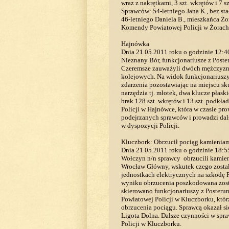
wraz z nakrętkami, 3 szt. wkrętów i 7 
Sprawców: 54-letniego Jana K., bez st
46-letniego Daniela B., mieszkańca Ż
Komendy Powiatowej Policji w Żorach
Hajnówka
Dnia 21.05.2011 roku o godzinie 12:4
Nieznany Bór, funkcjonariusze z Post
Czeremsze zauważyli dwóch mężczyzn
kolejowych. Na widok funkcjonariuszy
zdarzenia pozostawiając na miejscu s
narzędzia tj. młotek, dwa klucze płask
brak 128 szt. wkrętów i 13 szt. pod
Policji w Hajnówce, która w czasie pr
podejrzanych sprawców i prowadzi dal
w dyspozycji Policji.
Kluczbork: Obrzucił pociąg kamienia
Dnia 21.05.2011 roku o godzinie 18:5
Wołczyn n/n sprawcy obrzucili kamien
Wrocław Główny, wskutek czego zosta
jednostkach elektrycznych na szkodę
wyniku obrzucenia poszkodowana zosta
skierowano funkcjonariuszy z Posteru
Powiatowej Policji w Kluczborku, któr
obrzucenia pociągu. Sprawcą okazał si
Ligota Dolna. Dalsze czynności w sp
Policji w Kluczborku.