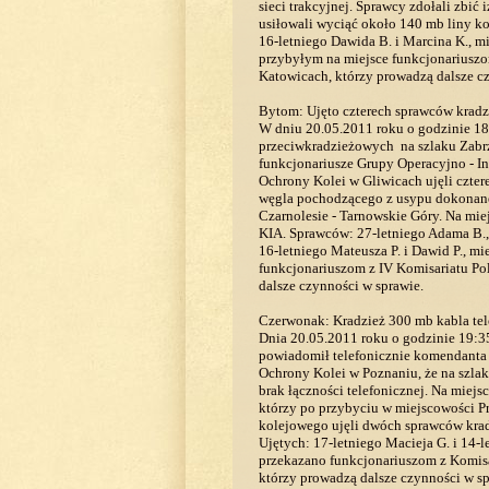
sieci trakcyjnej. Sprawcy zdołali zbić 
usiłowali wyciąć około 140 mb liny k
16-letniego Dawida B. i Marcina K., 
przybyłym na miejsce funkcjonariuszo
Katowicach, którzy prowadzą dalsze c
Bytom: Ujęto czterech sprawców kradz
W dniu 20.05.2011 roku o godzinie 18
przeciwkradzieżowych na szlaku Zabr
funkcjonariusze Grupy Operacyjno - I
Ochrony Kolei w Gliwicach ujęli czte
węgla pochodzącego z usypu dokonane
Czarnolesie - Tarnowskie Góry. Na mi
KIA. Sprawców: 27-letniego Adama B.,
16-letniego Mateusza P. i Dawid P., 
funkcjonariuszom z IV Komisariatu Po
dalsze czynności w sprawie.
Czerwonak: Kradzież 300 mb kabla te
Dnia 20.05.2011 roku o godzinie 19:3
powiadomił telefonicznie komendanta
Ochrony Kolei w Poznaniu, że na szla
brak łączności telefonicznej. Na miej
którzy po przybyciu w miejscowości P
kolejowego ujęli dwóch sprawców krad
Ujętych: 17-letniego Macieja G. i 14-
przekazano funkcjonariuszom z Komisa
którzy prowadzą dalsze czynności w sp