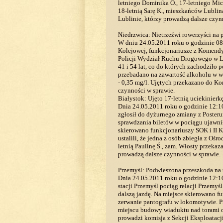
letniego Dominika O., 17-letniego Mich
18-letnią Sarę K., mieszkańców Lublin
Lublinie, którzy prowadzą dalsze czyn
Niedrzwica: Nietrzeźwi rowerzyści na
W dniu 24.05.2011 roku o godzinie 08:5
Kolejowej, funkcjonariusze z Komend
Policji Wydział Ruchu Drogowego w Lu
41 i 54 lat, co do których zachodził
przebadano na zawartość alkoholu w wy
- 0,35 mg/l. Ujętych przekazano do Ko
czynności w sprawie.
Białystok: Ujęto 17-letnią uciekinierk
Dnia 24.05.2011 roku o godzinie 12:10
zgłosił do dyżurnego zmiany z Poster
sprawdzania biletów w pociągu ujawnił
skierowano funkcjonariuszy SOK i II K
ustalili, że jedna z osób zbiegła z O
letnią Paulinę Ś., zam. Włosty przekaz
prowadzą dalsze czynności w sprawie.
Przemyśl: Podwieszona przeszkoda na 
Dnia 24.05.2011 roku o godzinie 12:10
stacji Przemyśl pociąg relacji Przemy
dalszą jazdę. Na miejsce skierowano fu
zerwanie pantografu w lokomotywie. P
miejscu budowy wiaduktu nad torami o
prowadzi komisja z Sekcji Eksploatacj