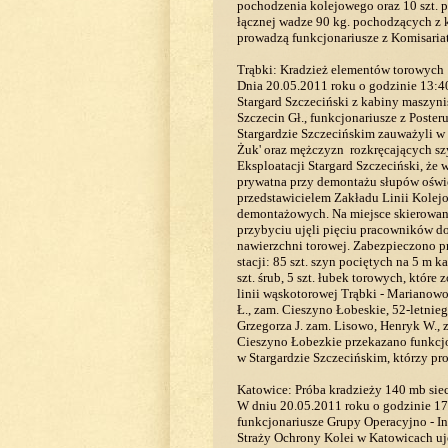
pochodzenia kolejowego oraz 10 szt. 
łącznej wadze 90 kg. pochodzących z k
prowadzą funkcjonariusze z Komisaria
Trąbki: Kradzież elementów torowych
Dnia 20.05.2011 roku o godzinie 13:4
Stargard Szczeciński z kabiny maszynis
Szczecin Gł., funkcjonariusze z Poste
Stargardzie Szczecińskim zauważyli w 
Żuk' oraz mężczyzn rozkręcających sz
Eksploatacji Stargard Szczeciński, że w
prywatna przy demontażu słupów oświ
przedstawicielem Zakładu Linii Kolej
demontażowych. Na miejsce skierowan
przybyciu ujęli pięciu pracowników 
nawierzchni torowej. Zabezpieczono p
stacji: 85 szt. szyn pociętych na 5 m k
szt. śrub, 5 szt. łubek torowych, któr
linii wąskotorowej Trąbki - Marianowo
Ł., zam. Cieszyno Łobeskie, 52-letnie
Grzegorza J. zam. Lisowo, Henryk W., z
Cieszyno Łobezkie przekazano funkcj
w Stargardzie Szczecińskim, którzy pr
Katowice: Próba kradzieży 140 mb sieci
W dniu 20.05.2011 roku o godzinie 17
funkcjonariusze Grupy Operacyjno - I
Straży Ochrony Kolei w Katowicach u