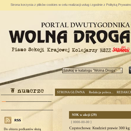
Strona korzysta z plików cookies w celu realizacji usług i zgodnie z Polityką Prywa
STRONA GŁÓWNA
Redakcja poleca...
REDAKC
SOK w akcji (29)
[ 0000-00-00 ]
Częstochowa: Kradzież prawie 300 kg
Do obioru podkastów służą