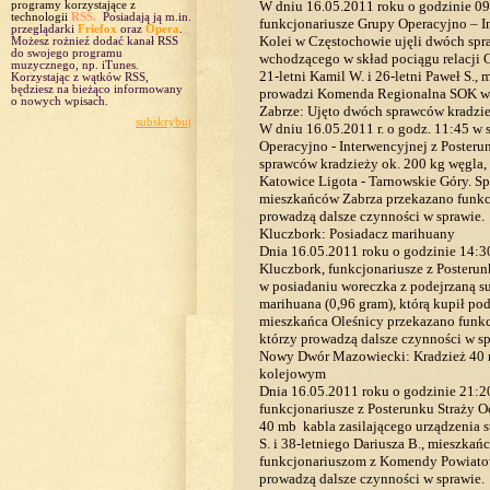
W dniu 16.05.2011 roku o godzinie 09
programy korzystające z
technologii
RSS.
Posiadają ją m.in.
funkcjonariusze Grupy Operacyjno – 
przeglądarki
Friefox
oraz
Opera
.
Kolei w Częstochowie ujęli dwóch sp
Możesz rożnieź dodać kanał RSS
do swojego programu
wchodzącego w skład pociągu relacji
muzycznego, np. iTunes.
21-letni Kamil W. i 26-letni Paweł S.
Korzystając z wątków RSS,
będziesz na bieżąco informowany
prowadzi Komenda Regionalna SOK w
o nowych wpisach.
Zabrze: Ujęto dwóch sprawców kradzi
subskrybuj
W dniu 16.05.2011 r. o godz. 11:45 w
Operacyjno - Interwencyjnej z Posteru
sprawców kradzieży ok. 200 kg węgla, 
Katowice Ligota - Tarnowskie Góry. Sp
mieszkańców Zabrza przekazano funkcj
prowadzą dalsze czynności w sprawie.
Kluczbork: Posiadacz marihuany
Dnia 16.05.2011 roku o godzinie 14:30
Kluczbork, funkcjonariusze z Posterun
w posiadaniu woreczka z podejrzaną su
marihuana (0,96 gram), którą kupił po
mieszkańca Oleśnicy przekazano funk
którzy prowadzą dalsze czynności w sp
Nowy Dwór Mazowiecki: Kradzież 40 m
kolejowym
Dnia 16.05.2011 roku o godzinie 21:
funkcjonariusze z Posterunku Straży 
40 mb kabla zasilającego urządzenia 
S. i 38-letniego Dariusza B., miesz
funkcjonariuszom z Komendy Powiato
prowadzą dalsze czynności w sprawie.