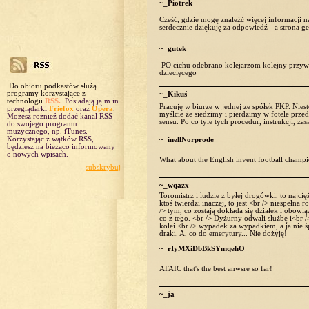
~_Piotrek
Cześć, gdzie mogę znaleźć więcej informacji n
serdecznie dziękuję za odpowiedź - a strona ge
~_gutek
PO cichu odebrano kolejarzom kolejny przyw
dziecięcego
Do obioru podkastów służą
programy korzystające z
~_Kikuś
technologii
RSS.
Posiadają ją m.in.
Pracuję w biurze w jednej ze spółek PKP. Nieste
przeglądarki
Friefox
oraz
Opera
.
myślcie że siedzimy i pierdzimy w fotele przed
Możesz rożnieź dodać kanał RSS
sensu. Po co tyle tych procedur, instrukcji, za
do swojego programu
muzycznego, np. iTunes.
Korzystając z wątków RSS,
~_inellNorprode
będziesz na bieżąco informowany
o nowych wpisach.
What about the English invent football champ
subskrybuj
~_wqazx
Toromistrz i ludzie z byłej drogówki, to najcięż
ktoś twierdzi inaczej, to jest <br /> niespełn
/> tym, co zostają dokłada się działek i obow
co z tego. <br /> Dyżurny odwali służbę i<br /
kolei <br /> wypadek za wypadkiem, a ja nie ś
draki. A, co do emerytury... Nie dożyję!
~_rIyMXiDbBkSYmqehO
AFAIC that's the best anwsre so far!
~_ja