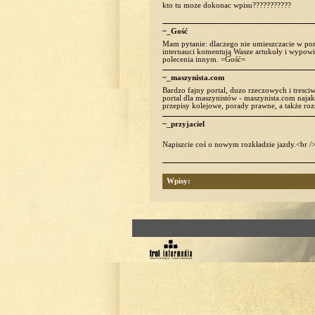
kto tu moze dokonac wpisu???????????
~_Gość
Mam pytanie: dlaczego nie umieszczacie w porta
internauci komentują Wasze artukuły i wypow
polecenia innym. =Gość=
~_maszynista.com
Bardzo fajny portal, duzo rzeczowych i tresci
portal dla maszynistów - maszynista.com naja
przepisy kolejowe, porady prawne, a także ro
~_przyjaciel
Napiszcie coś o nowym rozkładzie jazdy.<br /
Wpisy: