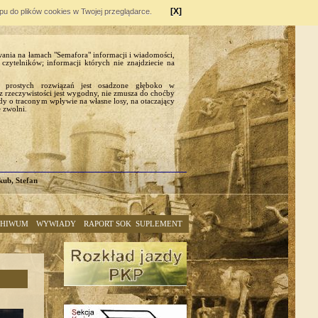
[X]
ępu do plików cookies w Twojej przeglądarce.
wania na łamach "Semafora" informacji i wiadomości,
czytelników; informacji których nie znajdziecie na
 prostych rozwiązań jest osadzone głęboko w
 rzeczywistości jest wygodny, nie zmusza do choćby
y o traconym wpływie na własne losy, na otaczający
e zwolni.
kub, Stefan
CHIWUM
WYWIADY
RAPORT SOK
SUPLEMENT