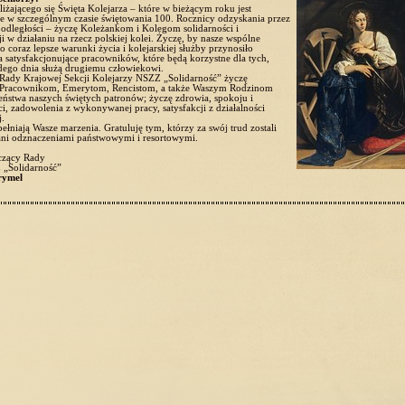
liżającego się Święta Kolejarza – które w bieżącym roku jest
 w szczególnym czasie świętowania 100. Rocznicy odzyskania przez
podległości – życzę Koleżankom i Kolegom solidarności i
i w działaniu na rzecz polskiej kolei. Życzę, by nasze wspólne
o coraz lepsze warunki życia i kolejarskiej służby przynosiło
a satysfakcjonujące pracowników, które będą korzystne dla tych,
dego dnia służą drugiemu człowiekowi.
Rady Krajowej Sekcji Kolejarzy NSZZ „Solidarność” życzę
 Pracownikom, Emerytom, Rencistom, a także Waszym Rodzinom
eństwa naszych świętych patronów; życzę zdrowia, spokoju i
i, zadowolenia z wykonywanej pracy, satysfakcji z działalności
.
pełniają Wasze marzenia. Gratuluję tym, którzy za swój trud zostali
ni odznaczeniami państwowymi i resortowymi.
czący Rady
„Solidarność”
rymel