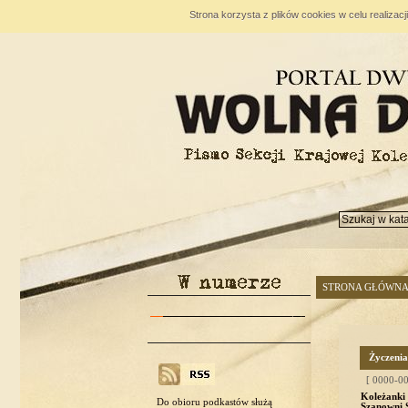
Strona korzysta z plików cookies w celu realizac
STRONA GŁÓWN
Życzenia
[ 0000-00
Koleżanki
Do obioru podkastów służą
Szanowni 