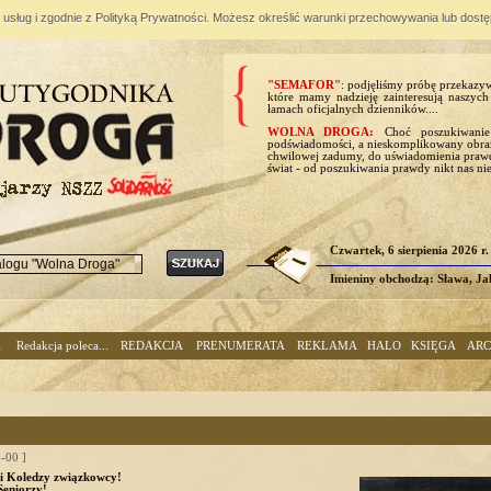
ji usług i zgodnie z Polityką Prywatności. Możesz określić warunki przechowywania lub dost
"SEMAFOR"
: podjęliśmy próbę przekazy
które mamy nadzieję zainteresują naszych 
łamach oficjalnych dzienników....
WOLNA DROGA:
Choć poszukiwanie
podświadomości, a nieskomplikowany obraz
chwilowej zadumy, do uświadomienia prawd
świat - od poszukiwania prawdy nikt nas ni
Czwartek, 6 sierpienia 2026 r.
Imieniny obchodzą: Sława, Ja
A
Redakcja poleca...
REDAKCJA
PRENUMERATA
REKLAMA
HALO
KSIĘGA
AR
-00 ]
 i Koledzy związkowcy!
Seniorzy!