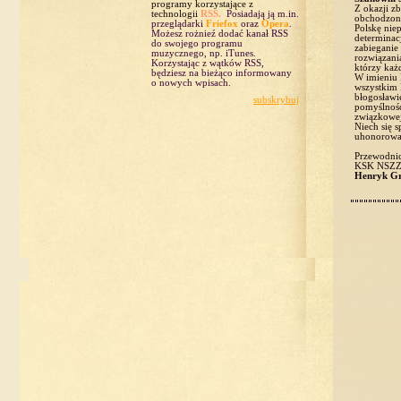
programy korzystające z
Z okazji zb
technologii
RSS.
Posiadają ją m.in.
obchodzone
przeglądarki
Friefox
oraz
Opera
.
Polskę nie
Możesz rożnieź dodać kanał RSS
determinacj
do swojego programu
zabieganie 
muzycznego, np. iTunes.
rozwiązani
Korzystając z wątków RSS,
którzy każ
będziesz na bieżąco informowany
W imieniu 
o nowych wpisach.
wszystkim
błogosławi
subskrybuj
pomyślnośc
związkowej
Niech się s
uhonorowa
Przewodni
KSK NSZZ 
Henryk G