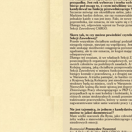
przypadku. Jest rok wyborczy i trzeba w
biorąc pod uwagę to, o czym mówiliśmy wcze
kandydował na funkcję przewodniczącego 
Szczerze mówiąc nie określiłbym siebie, jak
Markiem bardzo dobrze, nie raz rozmawialiśm
jednakże każdy z nas jest inny. Fakt, że no
poprzednika, nie oznacza, że nie warto się z
Dlatego też, odpowiem wprost na Twoje pyt
Sekcji Zawodowej CARGO.
Skoro tak, to czy możesz powiedzieć czyte
Sekcji Zawodowej?
Przede wszystkim chciałbym uniknąć podzia
niezgoda rujnuje, stawiam na współpracę. J
stale szukając możliwości osiągnięcia porozu
zgadzamy, ale to nie oznacza, że kogoś mając
odseparowywać.
Dlatego też uważam, iż we władzach Sekcji Z
poszczególnych organizacji związkowych, wc
swoich członków na podobnych zasadach. A wa
Kolejną zmianą, jaką chciałbym przeprowadzi
Sekcji Zawodowej w miejscu funkcjonowania z
bieżący kontakt z pracodawcą, a z drugiej za
w Warszawie. A trzeba pamiętać, że bardzo c
z Krajową Sekcją Kolejarzy jest nieodzowna i 
struktury będą na miejscu, czyli w Warszawie
Niezwykle ważną dla mnie sprawą jest dopr
Zbiorowego Pracy obowiązującego w PKP CA
przypadkach są to nasi koledzy i koleżanki, 
różnych zmian strukturalnych zostali przenie
traktowanie pracowników, którzy w sumie r
zagwarantowane takie same warunki pracy i 
Nie jest tajemnicą, że jednym z kandydató
możesz to jakoś skomentować?
Mam wielki szacunek dla Rysia, jako człowie
żeby walka o stanowisko przewodniczącego o
niezdrowych emocji.
Rozmawiał
Przemysław Noworzyń