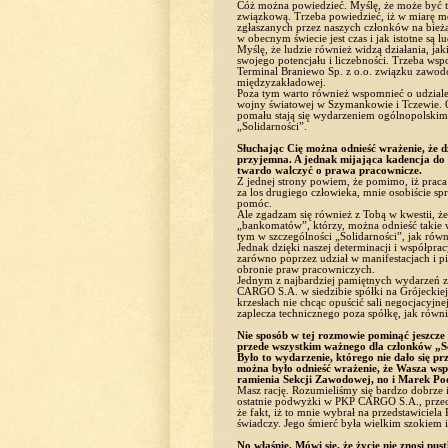
Cóż można powiedzieć. Myślę, że może być to 
związkową. Trzeba powiedzieć, iż w miarę m
zgłaszanych przez naszych członków na bieżą
w obecnym świecie jest czas i jak istotne są 
Myślę, że ludzie również widzą działania, j
swojego potencjału i liczebności. Trzeba ws
Terminal Braniewo Sp. z o.o. związku zawodo
międzyzakładowej.
Poza tym warto również wspomnieć o udzial
wojny światowej w Szymankowie i Tczewie. Od
pomału stają się wydarzeniem ogólnopolskim, a
„Solidarności”.
Słuchając Cię można odnieść wrażenie, że d
przyjemna. A jednak mijająca kadencja do 
twardo walczyć o prawa pracownicze.
Z jednej strony powiem, że pomimo, iż praca
za los drugiego człowieka, mnie osobiście sp
pomóc.
Ale zgadzam się również z Tobą w kwestii, że
„bankomatów”, którzy, można odnieść takie w
tym w szczególności „Solidarności”, jak ró
Jednak dzięki naszej determinacji i współpr
zarówno poprzez udział w manifestacjach i 
obronie praw pracowniczych.
Jednym z najbardziej pamiętnych wydarzeń 
CARGO S.A. w siedzibie spółki na Grójeckiej
krzesłach nie chcąc opuścić sali negocjacyjn
zaplecza technicznego poza spółkę, jak ró
Nie sposób w tej rozmowie pominąć jeszcz
przede wszystkim ważnego dla członków „S
Było to wydarzenie, którego nie dało się p
można było odnieść wrażenie, że Wasza wspó
ramienia Sekcji Zawodowej, no i Marek Po
Masz rację. Rozumieliśmy się bardzo dobrze
ostatnie podwyżki w PKP CARGO S.A., prze
że fakt, iż to mnie wybrał na przedstawici
świadczy. Jego śmierć była wielkim szokiem i 
No właśnie. Mówi się, że życie nie znosi pust