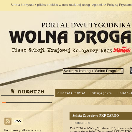
Strona korzysta z plików cookies w celu realizacji usług i zgodnie z Polityką Prywa
STRONA GŁÓWNA
Redakcja poleca...
REDAKC
Sekcja Zawodowa PKP CARGO
[ 0000-00-00 ]
Rok 2018 w NSZZ „Solidarność”, to czas wyb
Do obioru podkastów służą
odbędą się w Sekcji Zawodowej PKP CARGO.