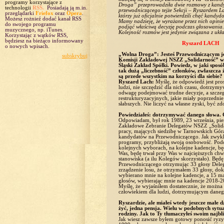
programy korzystające z
Droga” przeprowadziła dwie rozmowy z kand
technologii
RSS.
Posiadają ją m.in.
przewodniczącego tejże Sekcji – Ryszardem 
przeglądarki
Friefox
oraz
Opera
.
którzy już oficjalnie potwierdzili chęć kandyd
Możesz rożnieź dodać kanał RSS
Mamy nadzieję, że wyrażane przez nich opin
do swojego programu
podjąć właściwą decyzję podczas głosowania.
muzycznego, np. iTunes.
Kolejność rozmów jest jedynie związana z ukł
Korzystając z wątków RSS,
będziesz na bieżąco informowany
Ryszard LACH
o nowych wpisach.
„Wolna Droga”: Jesteś Przewodniczącym je
subskrybuj
Komisji Zakładowej NSZZ „Solidarność”
Śląski Zakład Spółki. Powiedz, w jaki sposó
tak dużą „liczebność” członków, zwłaszcza ż
są przede wszystkim na korzyści dla siebie?
Ryszard Lach:
Myślę, że odpowiedź jest pros
ludzi, nie szczędzić dla nich czasu, dotrzym
odwagę podejmować trudne decyzje, a szczeg
restrukturyzacyjnych, jakie miały poprzedni
słabszych. Nie liczyć na własne zyski, być z
Powiedziałeś: dotrzymywać danego słowa. 
Odpowiadam, był rok 1989, 23 września, pie
Zakładowe Zebranie Delegatów NSZZ „Solida
pracy, mających siedzibę w Tarnowskich Góra
kandydatów na Przewodniczącego. Jak zwykle
programy, przybliżają swoją osobowość. Podc
kolejnych wyborach, na kolejne kadencje, bę
Was, będę trwał przy Was w najcięższych chw
stanowiska (a ilu Kolegów skorzystało). Będ
Przewodniczącego otrzymując 33 głosy Deleg
zrządzenie losu, że otrzymałem 33 głosy, dokł
wybierano mnie na kolejne kadencje, a 15 m
głosów, wybierając mnie na kadencje 2018-2
Myślę, że wyjaśniłem dostatecznie, że można 
człowiekiem dla ludzi, dotrzymującym daneg
Ryszardzie, ale miałeś wtedy jeszcze małe 
żyć, jedna pensja. Wielu w podobnych sytua
rodziny. Jak to Ty tłumaczyłeś swoim najbl
Jak wiesz zawsze byłem gotowy ponosić ryzy