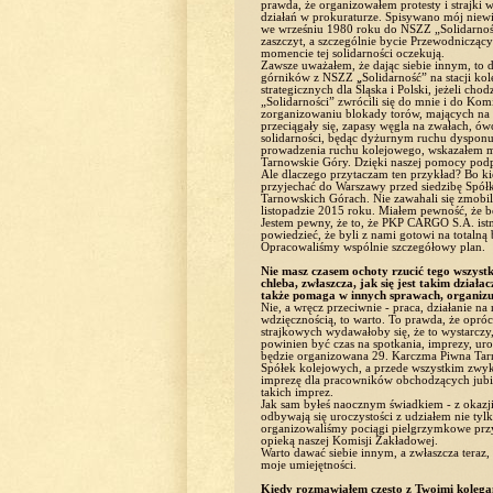
prawda, że organizowałem protesty i strajki
działań w prokuraturze. Spisywano mój niewi
we wrześniu 1980 roku do NSZZ „Solidarność
zaszczyt, a szczególnie bycie Przewodnicząc
momencie tej solidarności oczekują.
Zawsze uważałem, że dając siebie innym, to 
górników z NSZZ „Solidarność” na stacji kol
strategicznych dla Śląska i Polski, jeżeli c
„Solidarności” zwrócili się do mnie i do Ko
zorganizowaniu blokady torów, mających na 
przeciągały się, zapasy węgla na zwałach, ów
solidarności, będąc dyżurnym ruchu dysponuj
prowadzenia ruchu kolejowego, wskazałem mie
Tarnowskie Góry. Dzięki naszej pomocy podp
Ale dlaczego przytaczam ten przykład? Bo k
przyjechać do Warszawy przed siedzibę Spółki
Tarnowskich Górach. Nie zawahali się zmobi
listopadzie 2015 roku. Miałem pewność, że b
Jestem pewny, że to, że PKP CARGO S.A. istni
powiedzieć, że byli z nami gotowi na totaln
Opracowaliśmy wspólnie szczegółowy plan.
Nie masz czasem ochoty rzucić tego wszystk
chleba, zwłaszcza, jak się jest takim dział
także pomaga w innych sprawach, organizuj
Nie, a wręcz przeciwnie - praca, działanie na
wdzięcznością, to warto. To prawda, że oprócz
strajkowych wydawałoby się, że to wystarczy,
powinien być czas na spotkania, imprezy, uro
będzie organizowana 29. Karczma Piwna Tarno
Spółek kolejowych, a przede wszystkim zwyk
imprezę dla pracowników obchodzących jubil
takich imprez.
Jak sam byłeś naocznym świadkiem - z okazj
odbywają się uroczystości z udziałem nie ty
organizowaliśmy pociągi pielgrzymkowe przy u
opieką naszej Komisji Zakładowej.
Warto dawać siebie innym, a zwłaszcza ter
moje umiejętności.
Kiedy rozmawiałem często z Twoimi kolega