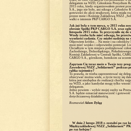
delegatem na WZD, Członkiem Prezydium R
2015 roku, kiedy organizowałem protest p
S.A., jego nie było, ani nikogo z Członków K
gotowości do akcji strajkowej, która miała r
przeze mnie i Komisję Zakładową NSZZ „Soli
walki o istnienie PKP CARGO S.A.
Jak już była o tym mowa, w 2015 roku zo
obronie Spółki PKP CARGO S.A. oraz ogłosi
listopada 2015 roku. To przyczyniło się d
Wtedy trzeba było mieć odwagę, bo przeciw
wysokości zadania. Czy miałeś nadzieję na 
Odpowiem krótko… Na mnie i na członków N
musi mieć wojsko i odpowiedni potencjał. Li
Chciałbym w tym miejscu podziękować czło
Zachodniego, Dolnośląskiego, Południowego,
Komisji Zakładowej w Centrali Spółki, CAR
CARGO S.A., górnikom, hutnikom za uczestni
Zapytam Cię teraz może o Twoje tezy prog
Zawodowej NSZZ „Solidarność” podczas pre
rąbka tajemnicy?
To prawda, że trzeba zaprezentować się dele
obiecywać można wiele, a życie toczy się dal
która jest niezbędna do realizacji choćby na
na WZD, a jako kandydat mogę tylko wnosić 
delegatom.
Jedno powiem - wybór mojej osoby na Prz
S.A. będzie oznaczał stanowczość i gotowoś
dotychczasową działalnością.
Rozmawiał
Adam Dyląg
W dniu 2 lutego 2018 r. zostałeś po raz
Międzyzakładowej NSZZ „Solidarność” PKP 
po raz kolejny?