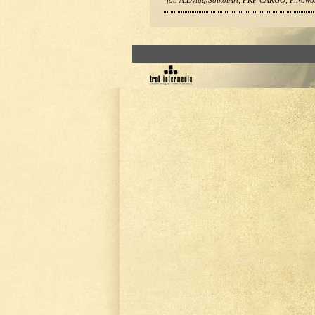
fot. A.Dyląg/SolkolArt, PKP CARGO, P.Nowo