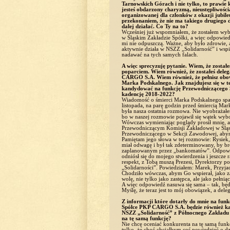
Tarnowskich Górach i nie tylko, to prawie
jesteś obdarzony charyzmą, nieustępliwoś
organizowanej dla członków z okazji jubi
przekonaniem, że nie ma takiego drugiego d
dalej działać. Co Ty na to?
Wcześniej już wspomniałem, że zostałem wy
w Śląskim Zakładzie Spółki, a więc odpowiedz
mi nie odpuszczą. Ważne, aby było zdrowie, 
aktywnie działa w NSZZ „Solidarność” i wspi
nadawać na tych samych falach.
A więc sprecyzuję pytanie. Wiem, że zost
poparciem. Wiem również, że zostałeś de
CARGO S.A. Wiem również, że pełnisz obo
Marka Podskalnego. Jak znajdujesz się w te
kandydować na funkcję Przewodniczącego
kadencję 2018-2022?
Wiadomość o śmierci Marka Podskalnego spad
listopada, na parę godzin przed śmiercią Ma
była nasza ostatnia rozmowa. Nie wyobrażał
bo w naszej rozmowie pojawił się wątek wy
Wówczas wymieniając poglądy prosił mnie, ab
Przewodniczącym Komisji Zakładowej w Śląs
Przewodniczącego w Sekcji Zawodowej, abym 
Pamiętam jego słowa w tej rozmowie: Rysiek
miał odwagę i był tak zdeterminowany, by b
zaplanowanym przez „bankomatów”. Odpowiedz
odniósł się do mojego stwierdzenia i jeszcze
respekt, z Tobą muszą Prezesi, Dyrektorzy po
„Solidarności”. Powiedziałem: Marek, Przyjac
Chodziło wówczas, abym Go wspierał, jako za
wolę, nie tylko jako zastępca, ale jako peł
A więc odpowiedź nasuwa się sama – tak, b
Myślę, że teraz jest to mój obowiązek, a de
Z informacji które dotarły do mnie na fu
Spółce PKP CARGO S.A. będzie również k
NSZZ „Solidarność” z Północnego Zakładu 
na tę samą funkcję?
Nie chcę oceniać konkurenta na tę samą fun
tylko, że choć chciałbym coś powiedzieć o dzi