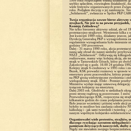
1999 roku rozpocząłem własną działalność go
szybko spłaciłem, rozwinąłem działalność, d
wiele festynów organizowanych przez Związe
roku. Podjąłem decyzję o jej zamknięciu. Te
„Solidarność”, zwłaszcza w Spółce PKP CAR
Twoja organizacja zawsze bierze aktywny ud
strajkach. Nie jest to na pewno przypadek,
Komisję Zakładową?
Nie tylko bierzemy aktywny udział, ale od
protestacyjno-strajkowe. Wymiennie kilka z n
Jest kwiecień 1989 roku, działamy jeszcze,
Dyrekcją Generalną PKP o wynagrodzenia za g
regulaminie wynagradzania było śmiesznie ni
godziny 100 procentowe.
Dalej - 31 marca 1990 roku, akcja protestac
naszą salę obrad do naszej siedziby przybyw
NSZZ „Solidarność”. Odbywają się kilkugodzin
realizowane, mamy więc kolejną akcję, ale t
strajk w Tarnowskich Górach, który po dwóch
Zakończył się o godz. 16.00 24 grudnia 1992
Kolejny strajk 6-ciodniowy w 1995 roku i zn
Buzek, KSK prowadzi rozmowy w sprawie wyd
emerytury przez pracowników, którzy przepra
na PKP grożą wielotysięczne zwolnienia i z
wielogodzinny strajk. Efekt - Premier przeby
Ministrów wydaje mając ustawową delegację
tysiącom kolejarzy na emeryturę.
Dalej 2003 rok. Głodówki w siedzibach okr
przez stronę rządową są pozorowane. I znów
Przewodniczącego KSK, rozpoczyna się str
kilkanaście godzin do czasu podpisania por
Było jeszcze wcześniej i póżniej wiele akcji
byłoby to możliwe bez zaufania członków NSZ
kalkulują i - jak sami twierdzili i twierdzą -
naszym wspólnym kolejarsko-solidarnościowy
Organizowałeś wiele protestów, strajków, uc
dlaczego ryzykując zarzutem nielegalności 
pamiętam dotyczących nauczycieli, służby 
Nigdy nie stawiałem swojego bezpieczeństwa, 