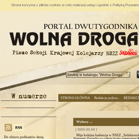
Strona korzysta z plików cookies w celu realizacji usług i zgodnie z Polityką Prywa
STRONA GŁÓWNA
Redakcja poleca...
REDAKC
Wybory ...
[ 0000-00-00 ]
Mija kolejna kadencja w NSZZ „Solidarność
Do obioru podkastów służą
Statutem Związku w całym kraju ustępujące