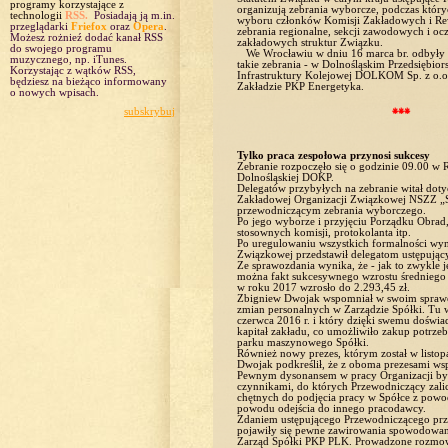
programy korzystające z
organizują zebrania wyborcze, podczas który
technologii
RSS.
Posiadają ją m.in.
wyboru członków Komisji Zakładowych i Re
przeglądarki
Friefox
oraz
Opera
.
zebrania regionalne, sekcji zawodowych i oc
Możesz rożnieź dodać kanał RSS
zakładowych struktur Związku.
do swojego programu
We Wrocławiu w dniu 16 marca br. odbyły s
muzycznego, np. iTunes.
takie zebrania - w Dolnośląskim Przedsiębio
Korzystając z wątków RSS,
Infrastruktury Kolejowej DOLKOM Sp. z o.o
będziesz na bieżąco informowany
Zakładzie PKP Energetyka.
o nowych wpisach.
⁕⁕⁕
subskrybuj
Tylko praca zespołowa przynosi sukcesy
Zebranie rozpoczęło się o godzinie 09.00 w 
Dolnośląskiej DOKP.
Delegatów przybyłych na zebranie witał dot
Zakładowej Organizacji Związkowej NSZZ „So
przewodniczącym zebrania wyborczego.
Po jego wyborze i przyjęciu Porządku Obrad
stosownych komisji, protokolanta itp.
Po uregulowaniu wszystkich formalności wyn
Związkowej przedstawił delegatom ustępując
Ze sprawozdania wynika, że - jak to zwykle j
można fakt sukcesywnego wzrostu średniego 
w roku 2017 wzrosło do 2.293,45 zł.
Zbigniew Dwojak wspomniał w swoim sprawoz
zmian personalnych w Zarządzie Spółki. Tu 
czerwca 2016 r. i który dzięki swemu doświa
kapitał zakładu, co umożliwiło zakup potrz
parku maszynowego Spółki.
Również nowy prezes, którym został w listop
Dwojak podkreślił, że z oboma prezesami wsp
Pewnym dysonansem w pracy Organizacji był 
czynnikami, do których Przewodniczący zalic
chętnych do podjęcia pracy w Spółce z po
powodu odejścia do innego pracodawcy.
Zdaniem ustępującego Przewodniczącego prze
pojawiły się pewne zawirowania spowodowa
Zarząd Spółki PKP PLK. Prowadzone rozmowy 