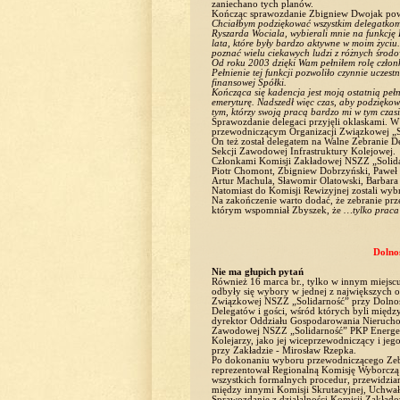
zaniechano tych planów.
Kończąc sprawozdanie Zbigniew Dwojak pow
Chciałbym podziękować wszystkim delegatkom 
Ryszarda Wociala, wybierali mnie na funkcję
lata, które były bardzo aktywne w moim życiu.
poznać wielu ciekawych ludzi z różnych środ
Od roku 2003 dzięki Wam pełniłem rolę członk
Pełnienie tej funkcji pozwoliło czynnie uczes
finansowej Spółki.
Kończąca się kadencja jest moją ostatnią peł
emeryturę. Nadszedł więc czas, aby podzięko
tym, którzy swoją pracą bardzo mi w tym czas
Sprawozdanie delegaci przyjęli oklaskami. W
przewodniczącym Organizacji Związkowej „S
On też został delegatem na Walne Zebranie D
Sekcji Zawodowej Infrastruktury Kolejowej.
Członkami Komisji Zakładowej NSZZ „Solidar
Piotr Chomont, Zbigniew Dobrzyński, Paweł 
Artur Machula, Sławomir Olatowski, Barbara 
Natomiast do Komisji Rewizyjnej zostali wyb
Na zakończenie warto dodać, że zebranie prze
którym wspomniał Zbyszek, że
…tylko praca 
Dolno
Nie ma głupich pytań
Również 16 marca br., tylko w innym miejscu
odbyły się wybory w jednej z największych 
Związkowej NSZZ „Solidarność” przy Dolnoś
Delegatów i gości, wśród których byli międ
dyrektor Oddziału Gospodarowania Nierucho
Zawodowej NSZZ „Solidarność” PKP Energety
Kolejarzy, jako jej wiceprzewodniczący i je
przy Zakładzie - Mirosław Rzepka.
Po dokonaniu wyboru przewodniczącego Zebra
reprezentował Regionalną Komisję Wyborczą 
wszystkich formalnych procedur, przewidzi
między innymi Komisji Skrutacyjnej, Uchwał
Sprawozdanie z działalności Komisji Zakład