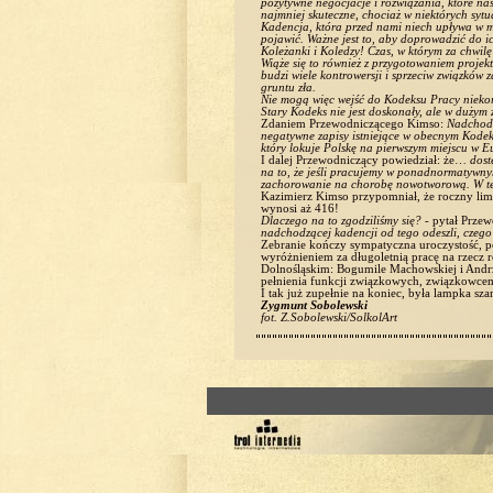
pozytywne negocjacje i rozwiązania, które nas
najmniej skuteczne, chociaż w niektórych sytu
Kadencja, która przed nami niech upływa w mi
pojawić. Ważne jest to, aby doprowadzić do i
Koleżanki i Koledzy! Czas, w którym za chwilę
Wiąże się to również z przygotowaniem projekt
budzi wiele kontrowersji i sprzeciw związków
gruntu zła.
Nie mogą więc wejść do Kodeksu Pracy niekor
Stary Kodeks nie jest doskonały, ale w dużym 
Zdaniem Przewodniczącego Kimso:
Nadchodz
negatywne zapisy istniejące w obecnym Kodek
który lokuje Polskę na pierwszym miejscu w E
I dalej Przewodniczący powiedział: że…
dost
na to, że jeśli pracujemy w ponadnormatywnym
zachorowanie na chorobę nowotworową. W tej sy
Kazimierz Kimso przypomniał, że roczny lim
wynosi aż 416!
Dlaczego na to zgodziliśmy się? -
pytał Prze
nadchodzącej kadencji od tego odeszli, czego
Zebranie kończy sympatyczna uroczystość, p
wyróżnieniem za długoletnią pracę na rzecz
Dolnośląskim: Bogumile Machowskiej i Andrz
pełnienia funkcji związkowych, związkowcem 
I tak już zupełnie na koniec, była lampka s
Zygmunt Sobolewski
fot. Z.Sobolewski/SolkolArt