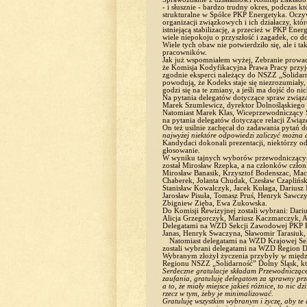
- i słusznie - bardzo trudny okres, podczas 
strukturalne w Spółce PKP Energetyka. Oczywiś
organizacji związkowych i ich działaczy, któ
istniejącą stabilizację, a przecież w PKP Ene
wiele niepokoju o przyszłość i zagadek, co do
Wiele tych obaw nie potwierdziło się, ale i ta
pracowników.
Jak już wspomniałem wyżej, Zebranie prowad
że Komisja Kodyfikacyjna Prawa Pracy przyj
zgodnie eksperci należący do NSZZ „Solida
powodują, że Kodeks staje się niezrozumiały
godzi się na te zmiany, a jeśli ma dojść do n
Na pytania delegatów dotyczące spraw zwią
Marek Szumlewicz, dyrektor Dolnośląskiego 
Natomiast Marek Klas, Wiceprzewodniczący
na pytania delegatów dotyczące relacji Zwią
On też usilnie zachęcał do zadawania pytań do
najwyżej niektóre odpowiedzi zaliczyć można d
Kandydaci dokonali prezentacji, niektórzy o
głosowanie.
W wyniku tajnych wyborów przewodniczącym
został Mirosław Rzepka, a na członków człon
Mirosław Banasik, Krzysztof Bodenszac, Maci
Chaberek, Jolanta Chudak, Czesław Czaplińs
Stanisław Kowalczyk, Jacek Kułaga, Dariusz
Jarosław Pisuła, Tomasz Pruś, Henryk Sawcz
Zbigniew Zięba, Ewa Żukowska.
Do Komisji Rewizyjnej zostali wybrani: Dari
Alicja Grzegorczyk, Mariusz Kaczmarczyk, A
Delegatami na WZD Sekcji Zawodowej PKP En
Janas, Henryk Swaczyna, Sławomir Tarasiuk, 
Natomiast delegatami na WZD Krajowej Sekc
zostali wybrani delegatami na WZD Region D
Wybranym złożył życzenia przybyły w między
Regionu NSZZ „Solidarność” Dolny Śląsk, kt
Serdeczne gratulacje składam Przewodniczące
zaufania, gratuluję delegatom za sprawny pr
a to, że miały miejsce jakieś różnice, to nic 
rzecz w tym, żeby je minimalizować.
Gratuluję wszystkim wybranym i życzę, aby te c