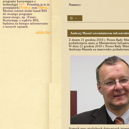
programy korzystające z
technologii
RSS.
Posiadają ją m.in.
Numery:
przeglądarki
Friefox
oraz
Opera
.
Możesz rożnieź dodać kanał RSS
do swojego programu
muzycznego, np. iTunes.
() -
Korzystając z wątków RSS,
będziesz na bieżąco informowany
o nowych wpisach.
subskrybuj
Andrzej Massel wiceministrem infrastrukt
Z dniem 21 grudnia 2010 r. Prezes Rady Min
podsekretarza stanu w Ministerstwie Infrastru
W dniu 22 grudnia 2010 r. Prezes Rady Mini
Andrzeja Massela na stanowisko podsekretarza
licznych prac studialnych dotyczących inwes