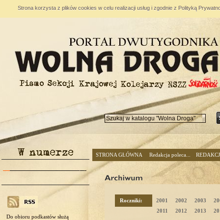
Strona korzysta z plików cookies w celu realizacji usług i zgodnie z Polityką Prywa
STRONA GŁÓWNA
Redakcja poleca...
REDAKC
Roczniki:
2001
2002
2003
20
2011
2012
2013
20
Do obioru podkastów służą