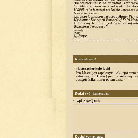
modernizacji linii E-65 Warszawa - Działdo
linii Metra Warszawskiego od szlaku B20 do 
W 2005 roku kierował realizacją wstępnego 
Łódź - Warszawa.
Szef zespołu przygotowującego Master Plan d
Współautor Koncepcji Pomorskiej Kolei Metro
Autor licznych publikacji dotyczących infrast
Transportu Szynowego”.
Żonaty.
(MI)
fot.CNTK
Komentarze 2
~fastcracker koło łodzi
Pan Massel jest zapalonym kolekcjonerem 
aktualnego rozkładu ( perony niedostępne 
odstępie kilku minut potem cisza )
Dodaj swój komentarz
~