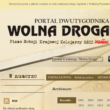
Strona korzysta z plików cookies w celu realizacji usług i zgodnie z Polityką Prywa
STRONA GŁÓWNA
Redakcja poleca...
REDAKC
Roczniki:
2001
2002
2003
20
2011
2012
2013
20
Do obioru podkastów służą