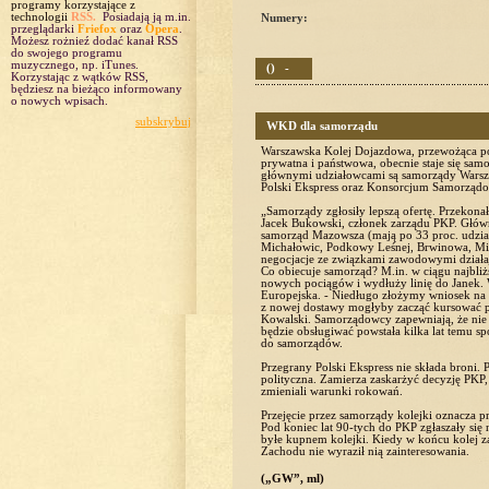
programy korzystające z
technologii
RSS.
Posiadają ją m.in.
Numery:
przeglądarki
Friefox
oraz
Opera
.
Możesz rożnieź dodać kanał RSS
do swojego programu
muzycznego, np. iTunes.
() -
Korzystając z wątków RSS,
będziesz na bieżąco informowany
o nowych wpisach.
subskrybuj
WKD dla samorządu
Warszawska Kolej Dojazdowa, przewożąca pona
prywatna i państwowa, obecnie staje się sa
głównymi udziałowcami są samorządy Warsza
Polski Ekspress oraz Konsorcjum Samorząd
„Samorządy zgłosiły lepszą ofertę. Przekona
Jacek Bukowski, członek zarządu PKP. Głó
samorząd Mazowsza (mają po 33 proc. udział
Michałowic, Podkowy Leśnej, Brwinowa, Mil
negocjacje ze związkami zawodowymi działa
Co obiecuje samorząd? M.in. w ciągu najbliż
nowych pociągów i wydłuży linię do Janek. 
Europejska. - Niedługo złożymy wniosek na z
z nowej dostawy mogłyby zacząć kursować 
Kowalski. Samorządowcy zapewniają, że nie p
będzie obsługiwać powstała kilka lat temu s
do samorządów.
Przegrany Polski Ekspress nie składa broni.
polityczna. Zamierza zaskarżyć decyzję PKP,
zmieniali warunki rokowań.
Przejęcie przez samorządy kolejki oznacza pr
Pod koniec lat 90-tych do PKP zgłaszały się n
byłe kupnem kolejki. Kiedy w końcu kolej z
Zachodu nie wyraził nią zainteresowania.
(„GW”, ml)